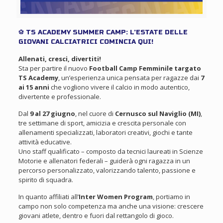
⚽ TS ACADEMY SUMMER CAMP: L’ESTATE DELLE
GIOVANI CALCIATRICI COMINCIA QUI!
Allenati, cresci, divertiti!
Sta per partire il nuovo
Football Camp Femminile targato
TS Academy
, un’esperienza unica pensata per ragazze dai
7
ai 15 anni
che vogliono vivere il calcio in modo autentico,
divertente e professionale.
Dal
9 al 27 giugno
, nel cuore di
Cernusco sul Naviglio (MI)
,
tre settimane di sport, amicizia e crescita personale con
allenamenti specializzati, laboratori creativi, giochi e tante
attività educative.
Uno staff qualificato – composto da tecnici laureati in Scienze
Motorie e allenatori federali – guiderà ogni ragazza in un
percorso personalizzato, valorizzando talento, passione e
spirito di squadra.
In quanto affiliati all’
Inter Women Program
, portiamo in
campo non solo competenza ma anche una visione: crescere
giovani atlete, dentro e fuori dal rettangolo di gioco.