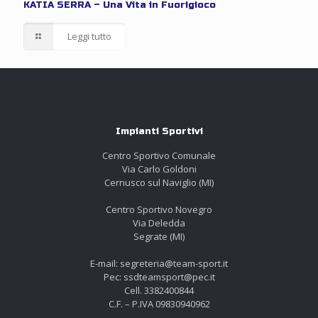
KATIA SERRA – Una Vita in Fuorigioco
Leggi tutto
Impianti Sportivi
Centro Sportivo Comunale
Via Carlo Goldoni
Cernusco sul Naviglio (MI)
Centro Sportivo Novegro
Via Deledda
Segrate (MI)
E-mail: segreteria@team-sport.it
Pec: ssdteamsport@pec.it
Cell. 3382400844
C.F. – P.IVA 09830940962