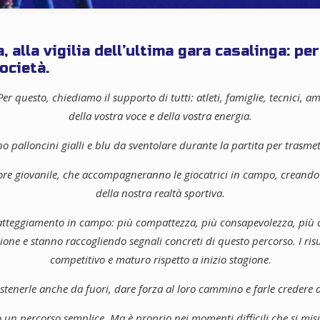
alla vigilia dell’ultima gara casalinga: pe
ocietà.
er questo, chiediamo il supporto di tutti: atleti, famiglie, tecnici, a
della vostra voce e della vostra energia.
nno palloncini gialli e blu da sventolare durante la partita per trasme
tore giovanile, che accompagneranno le giocatrici in campo, creando
della nostra realtà sportiva.
’atteggiamento in campo: più compattezza, più consapevolezza, più c
ione e stanno raccogliendo segnali concreti di questo percorso. I ri
competitivo e maturo rispetto a inizio stagione
.
ostenerle anche da fuori, dare forza al loro cammino e farle credere
un percorso semplice. Ma è proprio nei momenti difficili che si mis