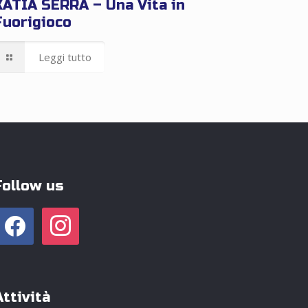
KATIA SERRA – Una Vita in
Fuorigioco
Leggi tutto
Follow us
facebook
instagram
Attività