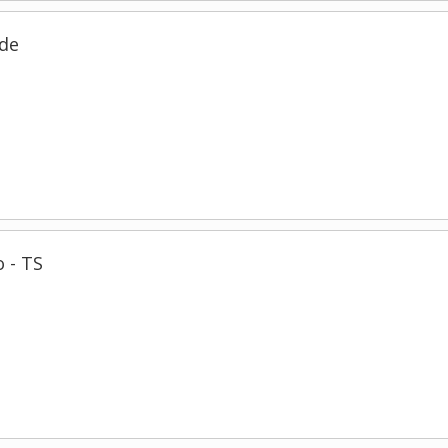
rde
 - TS