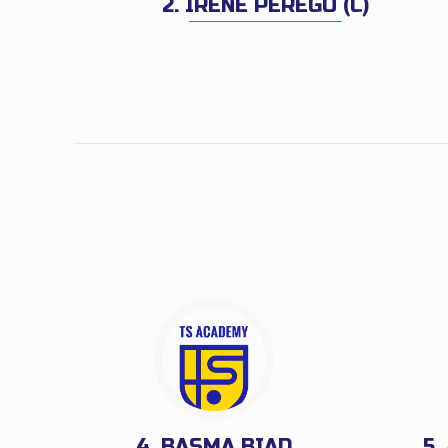
2. IRENE PEREGO (C)
4. BASMA BIAD
5.