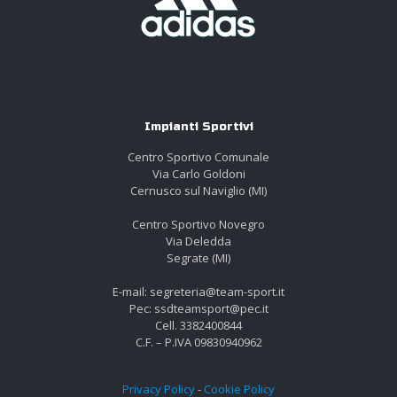
Impianti Sportivi
2 Aprile 2025
Centro Sportivo Comunale
TS ACADEMY SUMMER CAMP!
Via Carlo Goldoni
Cernusco sul Naviglio (MI)
⚽ TS ACADEMY SUMMER CAMP: L’ESTATE DELLE GIOVANI
CALCIATRICI COMINCIA QUI! Allenati, cresci, divertiti!Sta
Centro Sportivo Novegro
per partire il nuovo Football Camp Femminile targato TS
Via Deledda
Academy, un’esperienza unica pensata
[…]
Segrate (MI)
E-mail: segreteria@team-sport.it
Leggi tutto
Pec: ssdteamsport@pec.it
Cell. 3382400844
C.F. – P.IVA 09830940962
Carica altri risultati
Privacy Policy
-
Cookie Policy