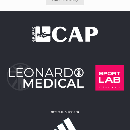
9 Aprile 2025
Lettera dal mister. La forza di un
gruppo, il cuore di una squadra, la
nostra U19!
Un messaggio dedicato alla squadra, alla vigilia
dell’ultima gara casalinga: per celebrare un percorso di
crescita e trasmettere tutto l’orgoglio della società.
Manca poco all’ultima partita
[…]
Leggi tutto