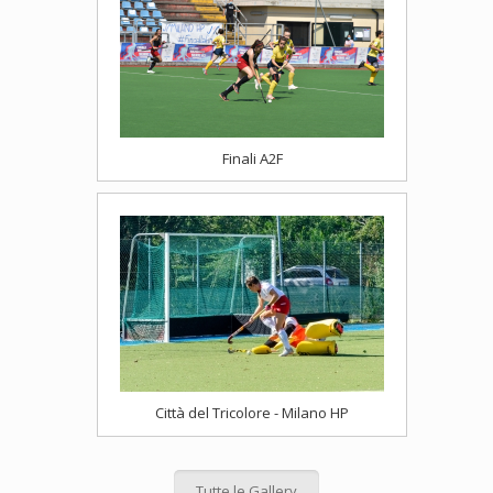
6 Novembre 2025
Women in Sport Festival 2025 –
Insieme per il Futuro dello Sport
Femminile
PRENOTAZIONE
CAMPI GIOCO
Dal 14 al 27 novembre Segrate e Cernusco sul Naviglio
ospitano la prima edizione del Festival dedicato alle
donne nello sport, tra incontri con atlete olimpiche,
[…]
Finali A2F
Leggi tutto
Città del Tricolore - Milano HP
Tutte le Gallery