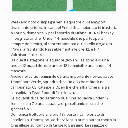
Weekend ricco di impegni per le squadre di TeamSport,
finalmente si torna in campo! Prima di campionato in trasferta
a Torino, domenica 6, per l’esordio di Milano HP. Nell’hockey
impegnata anche l’Under 14 maschile che parteciperà,
sempre domenica, al concentramento di Castello d’Agogna
(Pavia) affrontando Rasseblement alle ore 12, e HP
Valchisone alle 14.
Da questa stagione le squadre giovanili salgono a 4: una
under 12 maschile, due under 12 femminili e una under 14
maschile.
Anche nel calcio femminile c’è una importante novità: nasce
TeamSport Verde, squadra di calcio a 7 che militerà nel
campionato CSI categoria Open B e che affiancherà la già
consolidata TeamSport di Eccellenza.
Le giovanili di calcio saranno due: una squadra Under 12
femminile a 7 e una squadra di piccoli amici mista che
giocherà a 5.
Domenica 6 ottobre alle ore 18 riparte il campionato di
Eccellenza, Teamsport giocherà la sua prima partita contro la
Cinisellese sul campo di Cinisello Balsamo. Le ragazze di